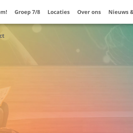
om!
Groep 7/8
Locaties
Over ons
Nieuws &
ct