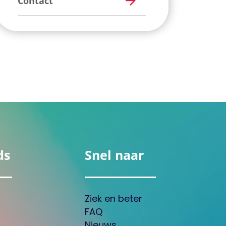
Contact
ds
Snel naar
Ziek en beter
FAQ
Nieuws