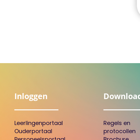
Inloggen
Downloa
Leerlingenportaal
Regels en
Ouderportaal
protocollen
Personeelsportaal
Brochure