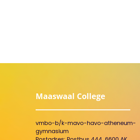
Maaswaal College
vmbo-b/k-mavo-havo-atheneum-
gymnasium
Postadres: Postbus 444, 6600 AK