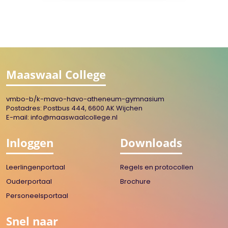
Maaswaal College
vmbo-b/k-mavo-havo-atheneum-gymnasium
Postadres: Postbus 444, 6600 AK Wijchen
E-mail:
info@maaswaalcollege.nl
Inloggen
Downloads
Leerlingenportaal
Regels en protocollen
Ouderportaal
Brochure
Personeelsportaal
Snel naar