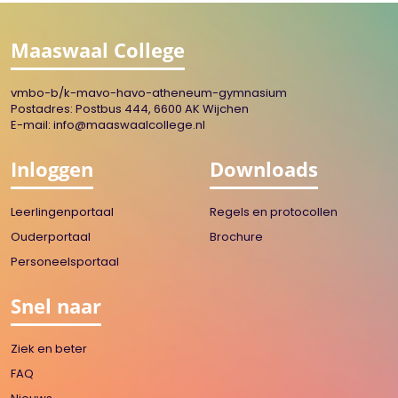
Maaswaal College
vmbo-b/k-mavo-havo-atheneum-gymnasium
Postadres: Postbus 444, 6600 AK Wijchen
E-mail:
info@maaswaalcollege.nl
Inloggen
Downloads
Leerlingenportaal
Regels en protocollen
Ouderportaal
Brochure
Personeelsportaal
Snel naar
Ziek en beter
FAQ