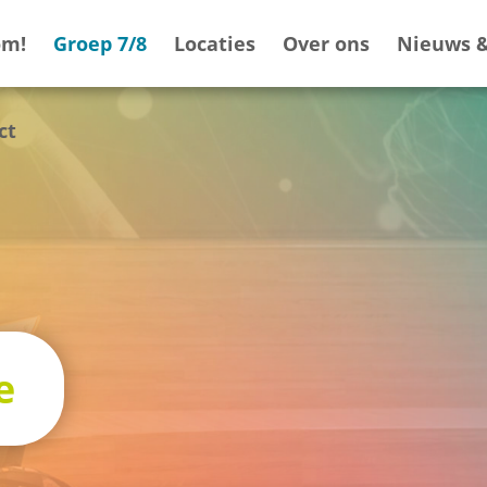
om!
Groep 7/8
Locaties
Over ons
Nieuws &
ct
e