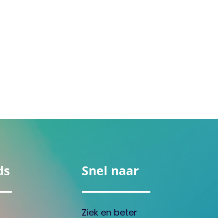
ds
Snel naar
Ziek en beter