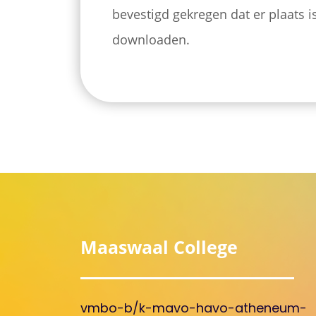
bevestigd gekregen dat er plaats i
downloaden.
Maaswaal College
vmbo-b/k-mavo-havo-atheneum-