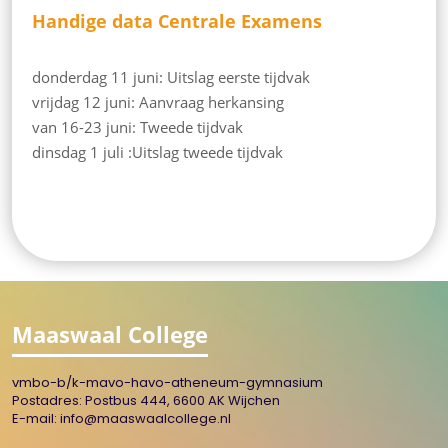
Handige data Centrale Examens
donderdag 11 juni
: 
Uitslag eerste tijdvak
vrijdag
12 juni:
Aanvraag herkansing
van
16-23 juni:
 T
weede tijdvak
dinsdag
1 juli
 :
Uitslag tweede tijdvak
Maaswaal College
vmbo-b/k-mavo-havo-atheneum-gymnasium
Postadres: Postbus 444, 6600 AK Wijchen
E-mail:
info@maaswaalcollege.nl