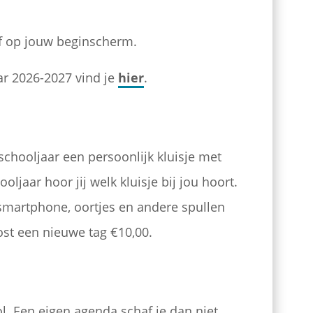
 of op jouw beginscherm.
ar 2026-2027 vind je
hier
.
 schooljaar een persoonlijk kluisje met
oljaar hoor jij welk kluisje bij jou hoort.
 smartphone, oortjes en andere spullen
 kost een nieuwe tag €10,00.
ool. Een eigen agenda
schaf je dan niet