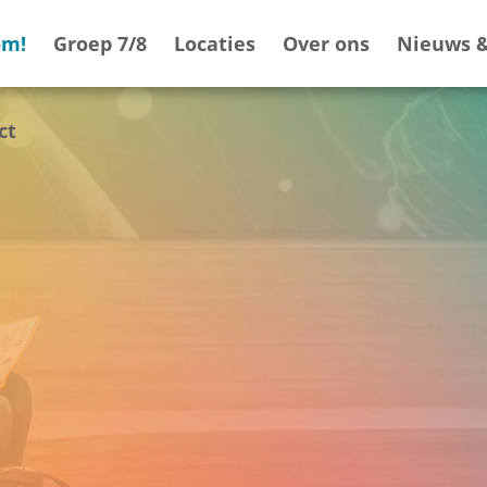
om!
Groep 7/8
Locaties
Over ons
Nieuws &
ct