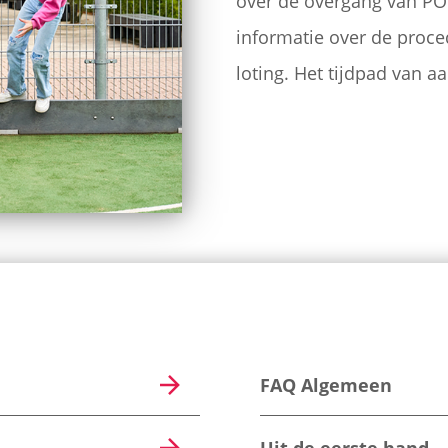
over de overgang van PO 
informatie over de pro
loting. Het tijdpad van a
FAQ Algemeen
Uit de eerste hand