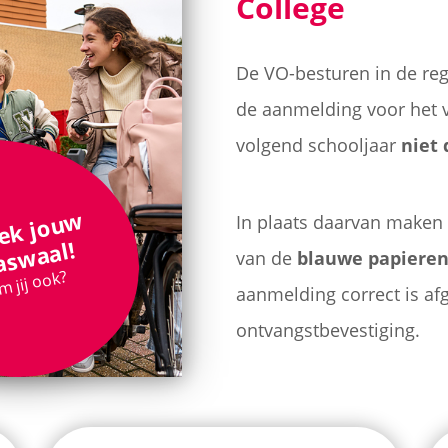
College
De VO-besturen in de re
de aanmelding voor het 
volgend schooljaar
niet 
O
nt
d
e
 j
o
u
w
M
a
a
s
w
a
In plaats daarvan maken w
l!
van de
blauwe papiere
 jij ook?
aanmelding correct is afge
ontvangstbevestiging.