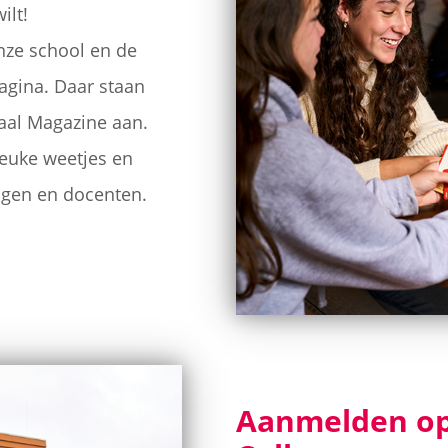
ilt!
nze school en de
pagina. Daar staan
aal Magazine aan.
 leuke weetjes en
lingen en docenten.
Aanmelden op