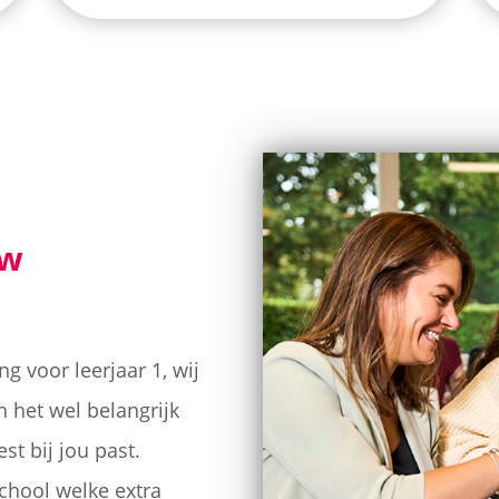
uw
g voor leerjaar 1, wij
n het wel belangrijk
st bij jou past.
hool welke extra