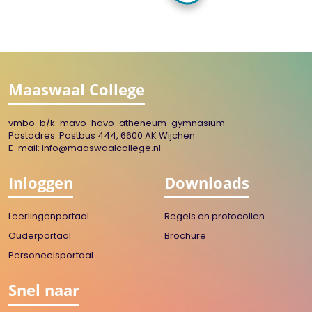
Maaswaal College
vmbo-b/k-mavo-havo-atheneum-gymnasium
Postadres: Postbus 444, 6600 AK Wijchen
E-mail:
info@maaswaalcollege.nl
Inloggen
Downloads
Leerlingenportaal
Regels en protocollen
Ouderportaal
Brochure
Personeelsportaal
Snel naar