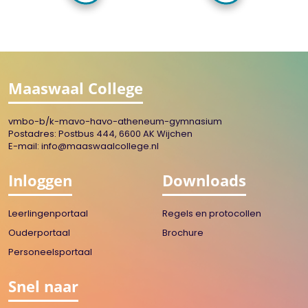
Maaswaal College
vmbo-b/k-mavo-havo-atheneum-gymnasium
Postadres: Postbus 444, 6600 AK Wijchen
E-mail:
info@maaswaalcollege.nl
Inloggen
Downloads
Leerlingenportaal
Regels en protocollen
Ouderportaal
Brochure
Personeelsportaal
Snel naar