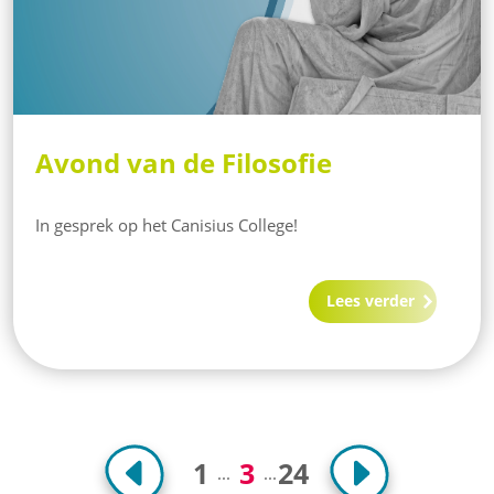
Avond van de Filosofie
In gesprek op het Canisius College!
Lees verder
1
3
24
...
...