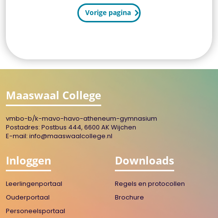
Vorige pagina
Maaswaal College
vmbo-b/k-mavo-havo-atheneum-gymnasium
Postadres: Postbus 444, 6600 AK Wijchen
E-mail:
info@maaswaalcollege.nl
Inloggen
Downloads
Leerlingenportaal
Regels en protocollen
Ouderportaal
Brochure
Personeelsportaal