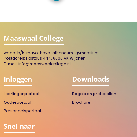
Maaswaal College
vmbo-b/k-mavo-havo-atheneum-gymnasium
Postadres: Postbus 444, 6600 AK Wijchen
E-mail:
info@maaswaalcollege.nl
Inloggen
Downloads
Leerlingenportaal
Regels en protocollen
Ouderportaal
Brochure
Personeelsportaal
Snel naar