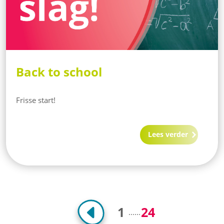
Back to school
Frisse start!
Lees verder
1
24
...
...