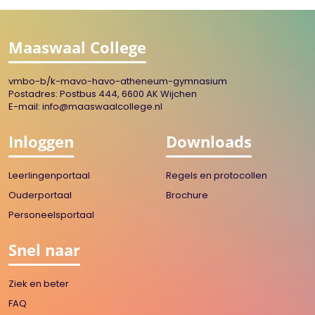
Maaswaal College
vmbo-b/k-mavo-havo-atheneum-gymnasium
Postadres: Postbus 444, 6600 AK Wijchen
E-mail:
info@maaswaalcollege.nl
Inloggen
Downloads
Leerlingenportaal
Regels en protocollen
Ouderportaal
Brochure
Personeelsportaal
Snel naar
Ziek en beter
FAQ