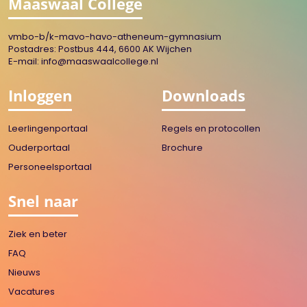
Maaswaal College
vmbo-b/k-mavo-havo-atheneum-gymnasium
Postadres: Postbus 444, 6600 AK Wijchen
E-mail:
info@maaswaalcollege.nl
Inloggen
Downloads
Leerlingenportaal
Regels en protocollen
Ouderportaal
Brochure
Personeelsportaal
Snel naar
Ziek en beter
FAQ
Nieuws
Vacatures