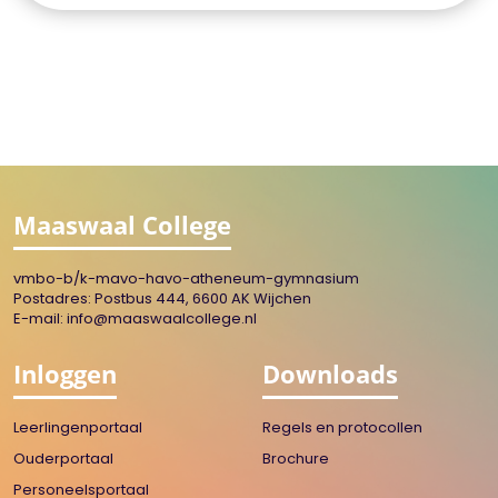
Maaswaal College
vmbo-b/k-mavo-havo-atheneum-gymnasium
Postadres: Postbus 444, 6600 AK Wijchen
E-mail:
info@maaswaalcollege.nl
Inloggen
Downloads
Leerlingenportaal
Regels en protocollen
Ouderportaal
Brochure
Personeelsportaal