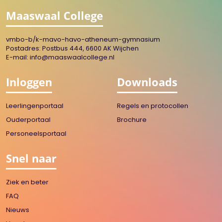
Maaswaal College
vmbo-b/k-mavo-havo-atheneum-gymnasium
Postadres: Postbus 444, 6600 AK Wijchen
E-mail:
info@maaswaalcollege.nl
Inloggen
Downloads
Leerlingenportaal
Regels en protocollen
Ouderportaal
Brochure
Personeelsportaal
Snel naar
Ziek en beter
FAQ
Nieuws