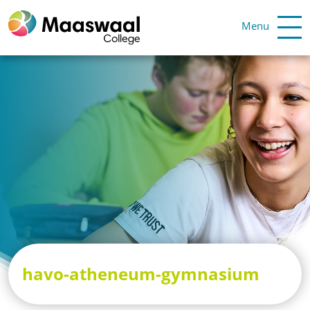
Menu
havo-atheneum-gymnasium