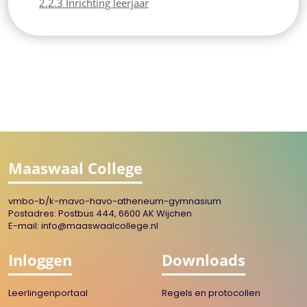
2.2.3 Inrichting leerjaar
Maaswaal College
vmbo-b/k-mavo-havo-atheneum-gymnasium
Postadres: Postbus 444, 6600 AK Wijchen
E-mail:
info@maaswaalcollege.nl
Inloggen
Downloads
Leerlingenportaal
Regels en protocollen